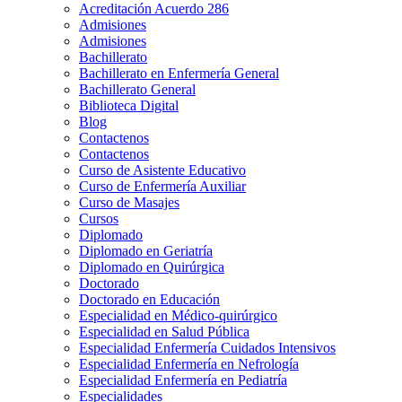
Acreditación Acuerdo 286
Admisiones
Admisiones
Bachillerato
Bachillerato en Enfermería General
Bachillerato General
Biblioteca Digital
Blog
Contactenos
Contactenos
Curso de Asistente Educativo
Curso de Enfermería Auxiliar
Curso de Masajes
Cursos
Diplomado
Diplomado en Geriatría
Diplomado en Quirúrgica
Doctorado
Doctorado en Educación
Especialidad en Médico-quirúrgico
Especialidad en Salud Pública
Especialidad Enfermería Cuidados Intensivos
Especialidad Enfermería en Nefrología
Especialidad Enfermería en Pediatría
Especialidades