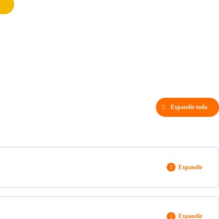
Expandir todo
Expandir
0% COMPLETADO
0/1 pasos
Expandir