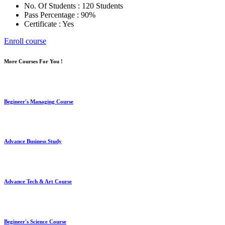
No. Of Students : 120 Students
Pass Percentage : 90%
Certificate : Yes
Enroll course
More Courses For You !
Begineer's Managing Course
Advance Business Study
Advance Tech & Art Course
Begineer's Science Course