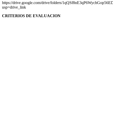
https://drive.google.com/drive/folders/1qQSf8nE3qP6WychGop5
usp=drive_link
CRITERIOS DE EVALUACION